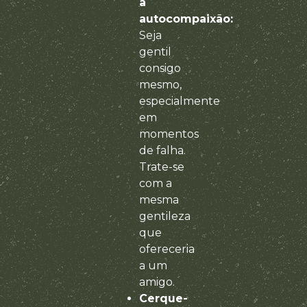
a
autocompaixão:
Seja
gentil
consigo
mesmo,
especialmente
em
momentos
de falha.
Trate-se
com a
mesma
gentileza
que
ofereceria
a um
amigo.
Cerque-