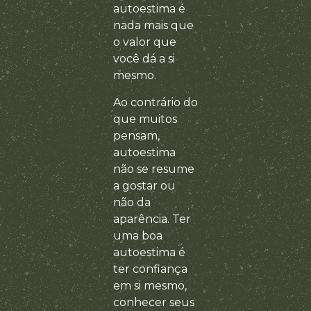
autoestima é
nada mais que
o valor que
você dá a si
mesmo.
Ao contrário do
que muitos
pensam,
autoestima
não se resume
a gostar ou
não da
aparência. Ter
uma boa
autoestima é
ter confiança
em si mesmo,
conhecer seus