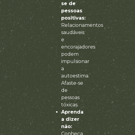
se de
pessoas
positivas:
Relacionamentos
saudáveis
e
encorajadores
podem
impulsionar
a
autoestima.
Afaste-se
de
pessoas
tóxicas.
Aprenda
a dizer
não:
Conheça