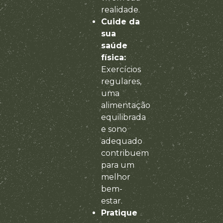
realidade.
Cuide da
sua
saúde
física:
Exercícios
regulares,
uma
alimentação
equilibrada
e sono
adequado
contribuem
para um
melhor
bem-
estar.
Pratique