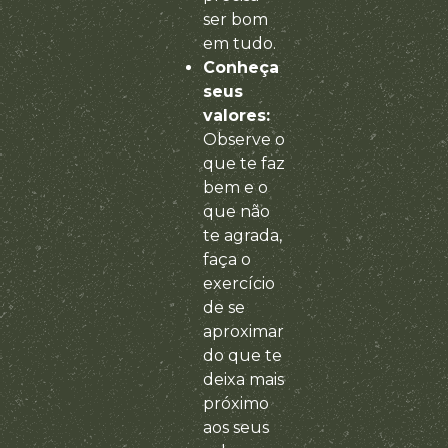
ser bom
em tudo.
Conheça
seus
valores:
Observe o
que te faz
bem e o
que não
te agrada,
faça o
exercício
de se
aproximar
do que te
deixa mais
próximo
aos seus