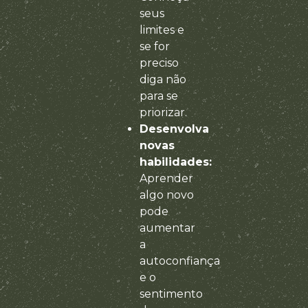
seus
limites e
se for
preciso
diga não
para se
priorizar.
Desenvolva
novas
habilidades:
Aprender
algo novo
pode
aumentar
a
autoconfiança
e o
sentimento