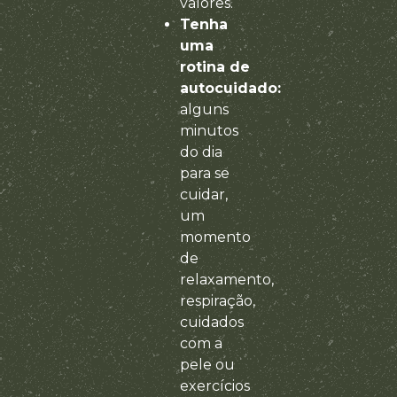
valores.
Tenha
uma
rotina de
autocuidado:
alguns
minutos
do dia
para se
cuidar,
um
momento
de
relaxamento,
respiração,
cuidados
com a
pele ou
exercícios