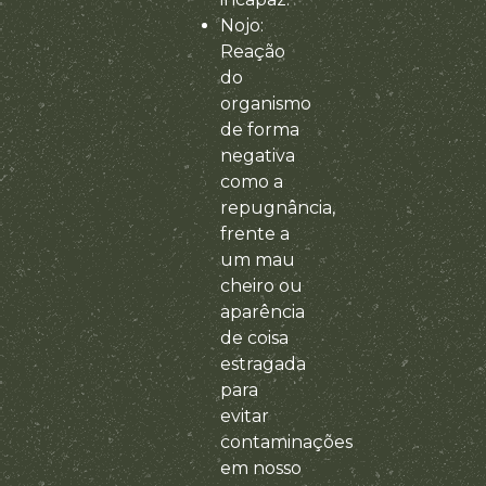
Nojo:
Reação
do
organismo
de forma
negativa
como a
repugnância,
frente a
um mau
cheiro ou
aparência
de coisa
estragada
para
evitar
contaminações
em nosso