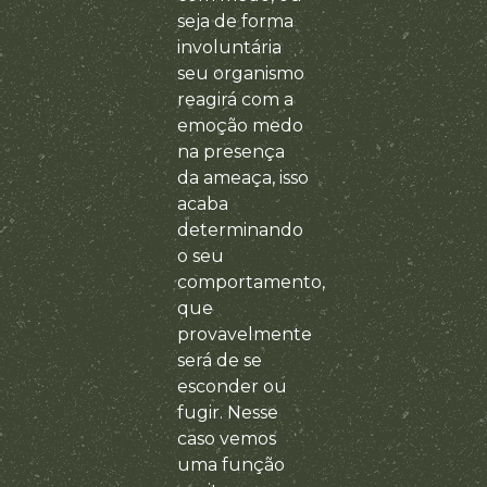
seja de forma
involuntária
seu organismo
reagirá com a
emoção medo
na presença
da ameaça, isso
acaba
determinando
o seu
comportamento,
que
provavelmente
será de se
esconder ou
fugir. Nesse
caso vemos
uma função