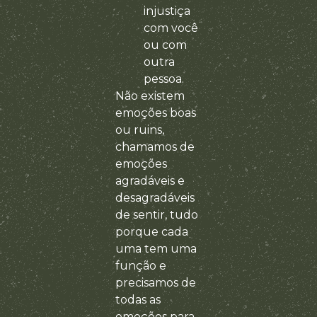
injustiça
com você
ou com
outra
pessoa.
Não existem
emoções boas
ou ruins,
chamamos de
emoções
agradáveis e
desagradáveis
de sentir, tudo
porque cada
uma tem uma
função e
precisamos de
todas as
emoções para