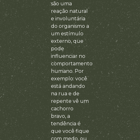
são uma
reação natural
e involuntária
do organismo a
um estímulo
externo, que
pode
influenciar no
comportamento
humano. Por
exemplo: você
está andando
na rua e de
repente vê um
cachorro
bravo, a
tendência é
que você fique
com medo, ou