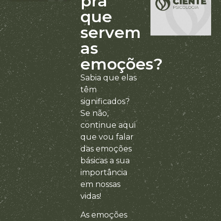
pra
que
servem
as
emoções?
Sabia que elas
têm
significados?
Se não,
continue aqui
que vou falar
das emoções
básicas a sua
importância
em nossas
vidas!
As emoções