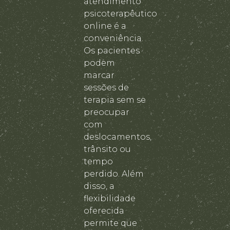
atendimento
psicoterapêutico
online é a
conveniência.
Os pacientes
podem
marcar
sessões de
terapia sem se
preocupar
com
deslocamentos,
trânsito ou
tempo
perdido. Além
disso, a
flexibilidade
oferecida
permite que