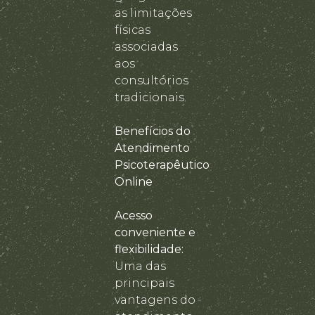
as limitações
físicas
associadas
aos
consultórios
tradicionais.
Benefícios do
Atendimento
Psicoterapêutico
Online
Acesso
conveniente e
flexibilidade:
Uma das
principais
vantagens do