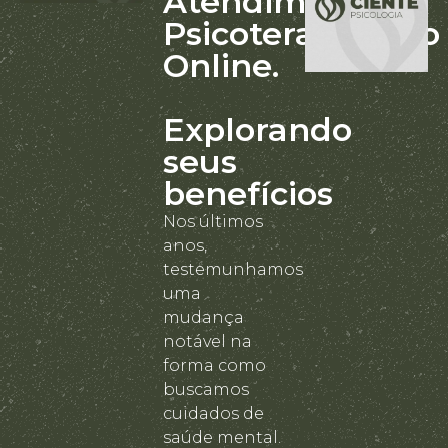
Atendimento
Psicoterapêutico
Online.
Explorando
seus
benefícios
Nos últimos
anos,
testemunhamos
uma
mudança
notável na
forma como
buscamos
cuidados de
saúde mental.