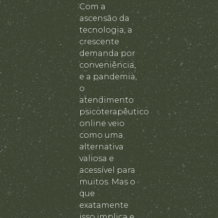
Com a
ascensão da
tecnologia, a
crescente
demanda por
conveniência,
e a pandemia,
o
atendimento
psicoterapêutico
online veio
como uma
alternativa
valiosa e
acessível para
muitos. Mas o
que
exatamente
isso implica e