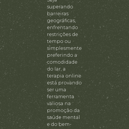
superando
barreiras
geográficas,
enfrentando
restrições de
tempo ou
simplesmente
preferindo a
comodidade
do lar, a
terapia online
está provando
ser uma
ferramenta
valiosa na
promoção da
saúde mental
e do bem-